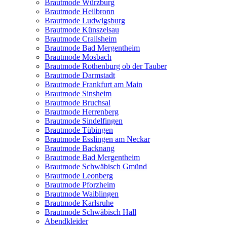
Brautmode Würzburg
Brautmode Heilbronn
Brautmode Ludwigsburg
Brautmode Künszelsau
Brautmode Crailsheim
Brautmode Bad Mergentheim
Brautmode Mosbach
Brautmode Rothenburg ob der Tauber
Brautmode Darmstadt
Brautmode Frankfurt am Main
Brautmode Sinsheim
Brautmode Bruchsal
Brautmode Herrenberg
Brautmode Sindelfingen
Brautmode Tübingen
Brautmode Esslingen am Neckar
Brautmode Backnang
Brautmode Bad Mergentheim
Brautmode Schwäbisch Gmünd
Brautmode Leonberg
Brautmode Pforzheim
Brautmode Waiblingen
Brautmode Karlsruhe
Brautmode Schwäbisch Hall
Abendkleider