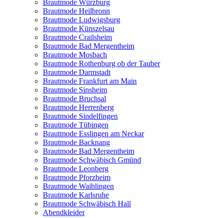
Brautmode Würzburg
Brautmode Heilbronn
Brautmode Ludwigsburg
Brautmode Künszelsau
Brautmode Crailsheim
Brautmode Bad Mergentheim
Brautmode Mosbach
Brautmode Rothenburg ob der Tauber
Brautmode Darmstadt
Brautmode Frankfurt am Main
Brautmode Sinsheim
Brautmode Bruchsal
Brautmode Herrenberg
Brautmode Sindelfingen
Brautmode Tübingen
Brautmode Esslingen am Neckar
Brautmode Backnang
Brautmode Bad Mergentheim
Brautmode Schwäbisch Gmünd
Brautmode Leonberg
Brautmode Pforzheim
Brautmode Waiblingen
Brautmode Karlsruhe
Brautmode Schwäbisch Hall
Abendkleider