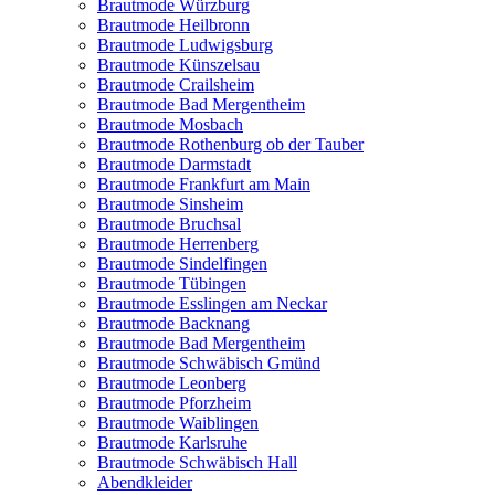
Brautmode Würzburg
Brautmode Heilbronn
Brautmode Ludwigsburg
Brautmode Künszelsau
Brautmode Crailsheim
Brautmode Bad Mergentheim
Brautmode Mosbach
Brautmode Rothenburg ob der Tauber
Brautmode Darmstadt
Brautmode Frankfurt am Main
Brautmode Sinsheim
Brautmode Bruchsal
Brautmode Herrenberg
Brautmode Sindelfingen
Brautmode Tübingen
Brautmode Esslingen am Neckar
Brautmode Backnang
Brautmode Bad Mergentheim
Brautmode Schwäbisch Gmünd
Brautmode Leonberg
Brautmode Pforzheim
Brautmode Waiblingen
Brautmode Karlsruhe
Brautmode Schwäbisch Hall
Abendkleider