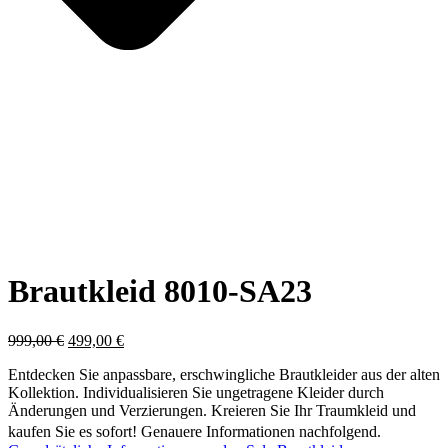
Brautkleid 8010-SA23
Ursprünglicher
Aktueller
999,00
€
499,00
€
Preis
Preis
Entdecken Sie anpassbare, erschwingliche Brautkleider aus der alten
war:
ist:
Kollektion. Individualisieren Sie ungetragene Kleider durch
999,00 €
499,00 €.
Änderungen und Verzierungen. Kreieren Sie Ihr Traumkleid und
kaufen Sie es sofort! Genauere Informationen nachfolgend.