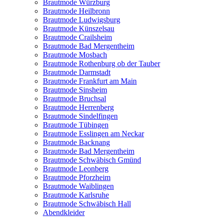
Brautmode Würzburg
Brautmode Heilbronn
Brautmode Ludwigsburg
Brautmode Künszelsau
Brautmode Crailsheim
Brautmode Bad Mergentheim
Brautmode Mosbach
Brautmode Rothenburg ob der Tauber
Brautmode Darmstadt
Brautmode Frankfurt am Main
Brautmode Sinsheim
Brautmode Bruchsal
Brautmode Herrenberg
Brautmode Sindelfingen
Brautmode Tübingen
Brautmode Esslingen am Neckar
Brautmode Backnang
Brautmode Bad Mergentheim
Brautmode Schwäbisch Gmünd
Brautmode Leonberg
Brautmode Pforzheim
Brautmode Waiblingen
Brautmode Karlsruhe
Brautmode Schwäbisch Hall
Abendkleider