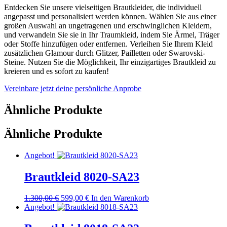
Entdecken Sie unsere vielseitigen Brautkleider, die individuell
angepasst und personalisiert werden können. Wählen Sie aus einer
großen Auswahl an ungetragenen und erschwinglichen Kleidern,
und verwandeln Sie sie in Ihr Traumkleid, indem Sie Ärmel, Träger
oder Stoffe hinzufügen oder entfernen. Verleihen Sie Ihrem Kleid
zusätzlichen Glamour durch Glitzer, Pailletten oder Swarovski-
Steine. Nutzen Sie die Möglichkeit, Ihr einzigartiges Brautkleid zu
kreieren und es sofort zu kaufen!
Vereinbare jetzt deine persönliche Anprobe
Ähnliche Produkte
Ähnliche Produkte
Angebot!
Brautkleid 8020-SA23
Ursprünglicher
Aktueller
1.300,00
€
599,00
€
In den Warenkorb
Preis
Preis
Angebot!
war:
ist:
1.300,00 €
599,00 €.