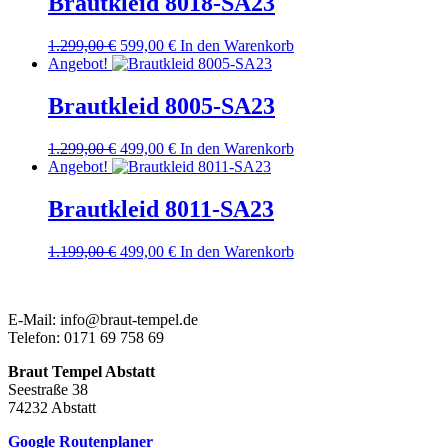
Brautkleid 8018-SA23
Ursprünglicher
Aktueller
1.299,00
€
599,00
€
In den Warenkorb
Preis
Preis
Angebot!
war:
ist:
1.299,00 €
599,00 €.
Brautkleid 8005-SA23
Ursprünglicher
Aktueller
1.299,00
€
499,00
€
In den Warenkorb
Preis
Preis
Angebot!
war:
ist:
1.299,00 €
499,00 €.
Brautkleid 8011-SA23
Ursprünglicher
Aktueller
1.199,00
€
499,00
€
In den Warenkorb
Preis
Preis
war:
ist:
1.199,00 €
499,00 €.
E-Mail: info@braut-tempel.de
Telefon: 0171 69 758 69
Braut Tempel Abstatt
Seestraße 38
74232 Abstatt
Google Routenplaner