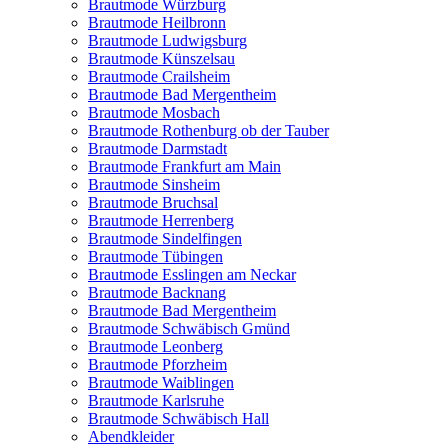
Brautmode Würzburg
Brautmode Heilbronn
Brautmode Ludwigsburg
Brautmode Künszelsau
Brautmode Crailsheim
Brautmode Bad Mergentheim
Brautmode Mosbach
Brautmode Rothenburg ob der Tauber
Brautmode Darmstadt
Brautmode Frankfurt am Main
Brautmode Sinsheim
Brautmode Bruchsal
Brautmode Herrenberg
Brautmode Sindelfingen
Brautmode Tübingen
Brautmode Esslingen am Neckar
Brautmode Backnang
Brautmode Bad Mergentheim
Brautmode Schwäbisch Gmünd
Brautmode Leonberg
Brautmode Pforzheim
Brautmode Waiblingen
Brautmode Karlsruhe
Brautmode Schwäbisch Hall
Abendkleider