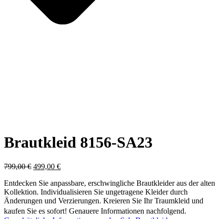
Brautkleid 8156-SA23
Ursprünglicher
Aktueller
799,00
€
499,00
€
Preis
Preis
Entdecken Sie anpassbare, erschwingliche Brautkleider aus der alten
war:
ist:
Kollektion. Individualisieren Sie ungetragene Kleider durch
799,00 €
499,00 €.
Änderungen und Verzierungen. Kreieren Sie Ihr Traumkleid und
kaufen Sie es sofort! Genauere Informationen nachfolgend.