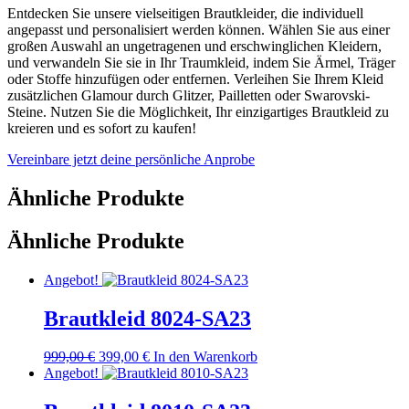
Entdecken Sie unsere vielseitigen Brautkleider, die individuell
angepasst und personalisiert werden können. Wählen Sie aus einer
großen Auswahl an ungetragenen und erschwinglichen Kleidern,
und verwandeln Sie sie in Ihr Traumkleid, indem Sie Ärmel, Träger
oder Stoffe hinzufügen oder entfernen. Verleihen Sie Ihrem Kleid
zusätzlichen Glamour durch Glitzer, Pailletten oder Swarovski-
Steine. Nutzen Sie die Möglichkeit, Ihr einzigartiges Brautkleid zu
kreieren und es sofort zu kaufen!
Vereinbare jetzt deine persönliche Anprobe
Ähnliche Produkte
Ähnliche Produkte
Angebot!
Brautkleid 8024-SA23
Ursprünglicher
Aktueller
999,00
€
399,00
€
In den Warenkorb
Preis
Preis
Angebot!
war:
ist:
999,00 €
399,00 €.