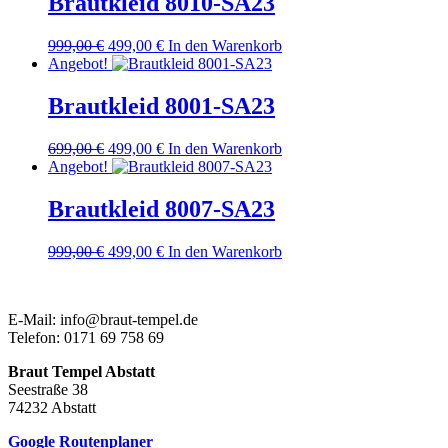
Brautkleid 8010-SA23
Ursprünglicher
Aktueller
999,00
€
499,00
€
In den Warenkorb
Preis
Preis
Angebot!
war:
ist:
999,00 €
499,00 €.
Brautkleid 8001-SA23
Ursprünglicher
Aktueller
699,00
€
499,00
€
In den Warenkorb
Preis
Preis
Angebot!
war:
ist:
699,00 €
499,00 €.
Brautkleid 8007-SA23
Ursprünglicher
Aktueller
999,00
€
499,00
€
In den Warenkorb
Preis
Preis
war:
ist:
999,00 €
499,00 €.
E-Mail: info@braut-tempel.de
Telefon: 0171 69 758 69
Braut Tempel Abstatt
Seestraße 38
74232 Abstatt
Google Routenplaner