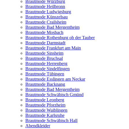
Brautmode Würzburg
Brautmode Heilbronn
Brautmode Ludwigsburg
Brautmode Künszelsau
Brautmode Crailsheim
Brautmode Bad Mergentheim
Brautmode Mosbach
Brautmode Rothenburg ob der Tauber
Brautmode Darmstadt
Brautmode Frankfurt am Main
Brautmode Sinsheim
Brautmode Bruchsal
Brautmode Herrenberg
Brautmode Sindelfingen
Brautmode Tübingen
Brautmode Esslingen am Neckar
Brautmode Backnang
Brautmode Bad Mergentheim
Brautmode Schwäbisch Gmünd
Brautmode Leonberg
Brautmode Pforzheim
Brautmode Waiblingen
Brautmode Karlsruhe
Brautmode Schwäbisch Hall
Abendkleider