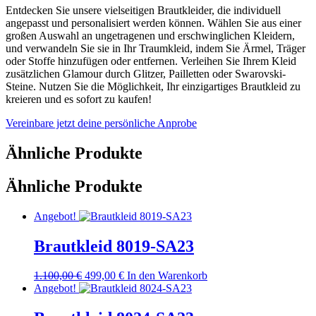
Entdecken Sie unsere vielseitigen Brautkleider, die individuell
angepasst und personalisiert werden können. Wählen Sie aus einer
großen Auswahl an ungetragenen und erschwinglichen Kleidern,
und verwandeln Sie sie in Ihr Traumkleid, indem Sie Ärmel, Träger
oder Stoffe hinzufügen oder entfernen. Verleihen Sie Ihrem Kleid
zusätzlichen Glamour durch Glitzer, Pailletten oder Swarovski-
Steine. Nutzen Sie die Möglichkeit, Ihr einzigartiges Brautkleid zu
kreieren und es sofort zu kaufen!
Vereinbare jetzt deine persönliche Anprobe
Ähnliche Produkte
Ähnliche Produkte
Angebot!
Brautkleid 8019-SA23
Ursprünglicher
Aktueller
1.100,00
€
499,00
€
In den Warenkorb
Preis
Preis
Angebot!
war:
ist:
1.100,00 €
499,00 €.