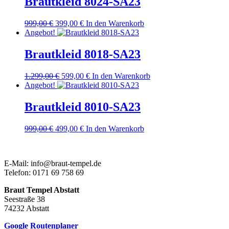
Brautkleid 8024-SA23
Ursprünglicher
Aktueller
999,00
€
399,00
€
In den Warenkorb
Preis
Preis
Angebot!
war:
ist:
999,00 €
399,00 €.
Brautkleid 8018-SA23
Ursprünglicher
Aktueller
1.299,00
€
599,00
€
In den Warenkorb
Preis
Preis
Angebot!
war:
ist:
1.299,00 €
599,00 €.
Brautkleid 8010-SA23
Ursprünglicher
Aktueller
999,00
€
499,00
€
In den Warenkorb
Preis
Preis
war:
ist:
999,00 €
499,00 €.
E-Mail: info@braut-tempel.de
Telefon: 0171 69 758 69
Braut Tempel Abstatt
Seestraße 38
74232 Abstatt
Google Routenplaner