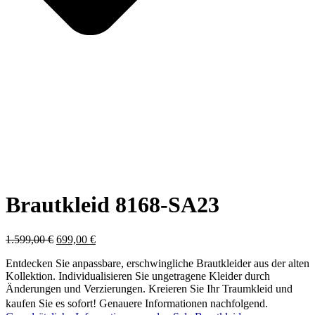
Brautkleid 8168-SA23
Ursprünglicher
Aktueller
1.599,00
€
699,00
€
Preis
Preis
Entdecken Sie anpassbare, erschwingliche Brautkleider aus der alten
war:
ist:
Kollektion. Individualisieren Sie ungetragene Kleider durch
1.599,00 €
699,00 €.
Änderungen und Verzierungen. Kreieren Sie Ihr Traumkleid und
kaufen Sie es sofort! Genauere Informationen nachfolgend.