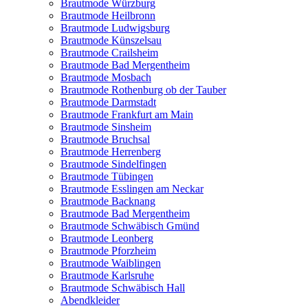
Brautmode Würzburg
Brautmode Heilbronn
Brautmode Ludwigsburg
Brautmode Künszelsau
Brautmode Crailsheim
Brautmode Bad Mergentheim
Brautmode Mosbach
Brautmode Rothenburg ob der Tauber
Brautmode Darmstadt
Brautmode Frankfurt am Main
Brautmode Sinsheim
Brautmode Bruchsal
Brautmode Herrenberg
Brautmode Sindelfingen
Brautmode Tübingen
Brautmode Esslingen am Neckar
Brautmode Backnang
Brautmode Bad Mergentheim
Brautmode Schwäbisch Gmünd
Brautmode Leonberg
Brautmode Pforzheim
Brautmode Waiblingen
Brautmode Karlsruhe
Brautmode Schwäbisch Hall
Abendkleider