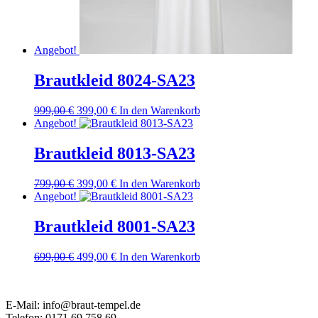
Angebot!
Brautkleid 8024-SA23
Ursprünglicher
Aktueller
999,00
€
399,00
€
In den Warenkorb
Preis
Preis
Angebot!
war:
ist:
999,00 €
399,00 €.
Brautkleid 8013-SA23
Ursprünglicher
Aktueller
799,00
€
399,00
€
In den Warenkorb
Preis
Preis
Angebot!
war:
ist:
799,00 €
399,00 €.
Brautkleid 8001-SA23
Ursprünglicher
Aktueller
699,00
€
499,00
€
In den Warenkorb
Preis
Preis
war:
ist:
699,00 €
499,00 €.
E-Mail: info@braut-tempel.de
Telefon: 0171 69 758 69