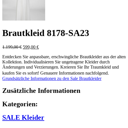
Brautkleid 8178-SA23
Ursprünglicher
Aktueller
1.199,00
€
599,00
€
Preis
Preis
Entdecken Sie anpassbare, erschwingliche Brautkleider aus der alten
war:
ist:
Kollektion. Individualisieren Sie ungetragene Kleider durch
1.199,00 €
599,00 €.
Änderungen und Verzierungen. Kreieren Sie Ihr Traumkleid und
kaufen Sie es sofort! Genauere Informationen nachfolgend.
Grundsätzliche Informationen zu den Sale Brautkleider
Zusätzliche Informationen
Kategorien:
SALE Kleider