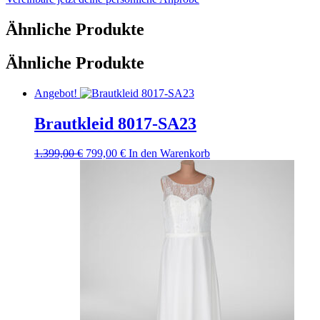
Ähnliche Produkte
Ähnliche Produkte
Angebot!
Brautkleid 8017-SA23
Ursprünglicher
Aktueller
1.399,00
€
799,00
€
In den Warenkorb
Preis
Preis
war:
ist:
1.399,00 €
799,00 €.