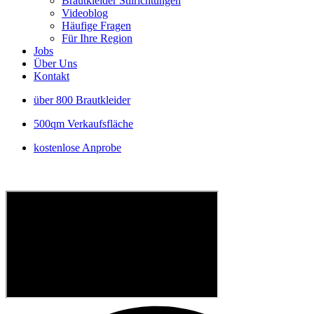
Brautkleider Stilrichtungen
Videoblog
Häufige Fragen
Für Ihre Region
Jobs
Über Uns
Kontakt
über 800 Brautkleider
500qm Verkaufsfläche
kostenlose Anprobe
P