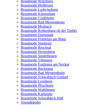
Brautmode Würzburg
Brautmode Heilbronn
Brautmode Ludwigsburg
Brautmode Künszelsau
Brautmode Crailsheim
Brautmode Bad Mergentheim
Brautmode Mosbach
Brautmode Rothenburg ob der Tauber
Brautmode Darmstadt
Brautmode Frankfurt am Main
Brautmode Sinsheim
Brautmode Bruchsal
Brautmode Herrenberg
Brautmode Sindelfingen
Brautmode Tübingen
Brautmode Esslingen am Neckar
Brautmode Backnang
Brautmode Bad Mergentheim
Brautmode Schwäbisch Gmünd
Brautmode Leonberg
Brautmode Pforzheim
Brautmode Waiblingen
Brautmode Karlsruhe
Brautmode Schwäbisch Hall
Abendkleider