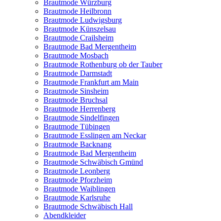
Brautmode Würzburg
Brautmode Heilbronn
Brautmode Ludwigsburg
Brautmode Künszelsau
Brautmode Crailsheim
Brautmode Bad Mergentheim
Brautmode Mosbach
Brautmode Rothenburg ob der Tauber
Brautmode Darmstadt
Brautmode Frankfurt am Main
Brautmode Sinsheim
Brautmode Bruchsal
Brautmode Herrenberg
Brautmode Sindelfingen
Brautmode Tübingen
Brautmode Esslingen am Neckar
Brautmode Backnang
Brautmode Bad Mergentheim
Brautmode Schwäbisch Gmünd
Brautmode Leonberg
Brautmode Pforzheim
Brautmode Waiblingen
Brautmode Karlsruhe
Brautmode Schwäbisch Hall
Abendkleider