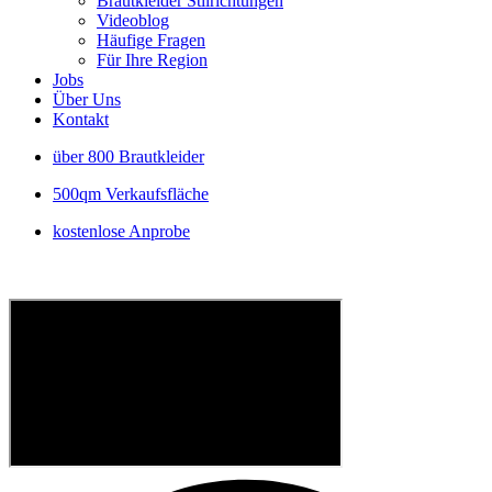
Brautkleider Stilrichtungen
Videoblog
Häufige Fragen
Für Ihre Region
Jobs
Über Uns
Kontakt
über 800 Brautkleider
500qm Verkaufsfläche
kostenlose Anprobe
P