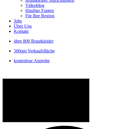
Brautkleider Stilrichtungen
Videoblog
Häufige Fragen
Für Ihre Region
Jobs
Über Uns
Kontakt
über 800 Brautkleider
500qm Verkaufsfläche
kostenlose Anprobe
P