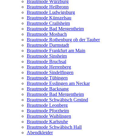
Brautmode Würzburg
Brautmode Heilbronn
Brautmode Ludwigsburg
Brautmode Künszelsau
Brautmode Crailsheim
Brautmode Bad Mergentheim
Brautmode Mosbach
Brautmode Rothenburg ob der Tauber
Brautmode Darmstadt
Brautmode Frankfurt am Main
Brautmode Sinsheim
Brautmode Bruchsal
Brautmode Herrenberg
Brautmode Sindelfingen
Brautmode Tübingen
Brautmode Esslingen am Neckar
Brautmode Backnang
Brautmode Bad Mergentheim
Brautmode Schwäbisch Gmünd
Brautmode Leonberg
Brautmode Pforzheim
Brautmode Waiblingen
Brautmode Karlsruhe
Brautmode Schwäbisch Hall
Abendkleider