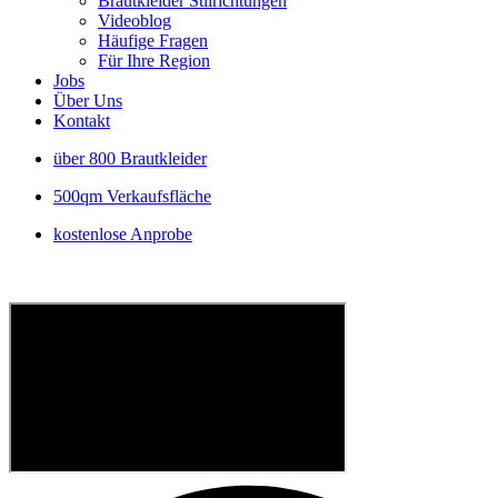
Brautkleider Stilrichtungen
Videoblog
Häufige Fragen
Für Ihre Region
Jobs
Über Uns
Kontakt
über 800 Brautkleider
500qm Verkaufsfläche
kostenlose Anprobe
P