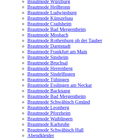
Brautmode Würzburg
Brautmode Heilbronn
Brautmode Ludwigsburg
Brautmode Künszelsau
Brautmode Crailsheim
Brautmode Bad Mergentheim
Brautmode Mosbach
Brautmode Rothenburg ob der Tauber
Brautmode Darmstadt
Brautmode Frankfurt am Main
Brautmode Sinsheim
Brautmode Bruchsal
Brautmode Herrenberg
Brautmode Sindelfingen
Brautmode Tübingen
Brautmode Esslingen am Neckar
Brautmode Backnang
Brautmode Bad Mergentheim
Brautmode Schwäbisch Gmünd
Brautmode Leonberg
Brautmode Pforzheim
Brautmode Waiblingen
Brautmode Karlsruhe
Brautmode Schwäbisch Hall
Abendkleider