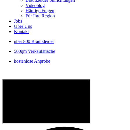
Brautkleider Stilrichtungen
Videoblog
Häufige Fragen
Für Ihre Region
Jobs
Über Uns
Kontakt
über 800 Brautkleider
500qm Verkaufsfläche
kostenlose Anprobe
P