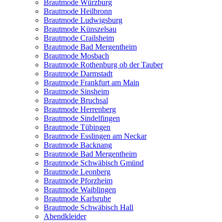
Brautmode Würzburg
Brautmode Heilbronn
Brautmode Ludwigsburg
Brautmode Künszelsau
Brautmode Crailsheim
Brautmode Bad Mergentheim
Brautmode Mosbach
Brautmode Rothenburg ob der Tauber
Brautmode Darmstadt
Brautmode Frankfurt am Main
Brautmode Sinsheim
Brautmode Bruchsal
Brautmode Herrenberg
Brautmode Sindelfingen
Brautmode Tübingen
Brautmode Esslingen am Neckar
Brautmode Backnang
Brautmode Bad Mergentheim
Brautmode Schwäbisch Gmünd
Brautmode Leonberg
Brautmode Pforzheim
Brautmode Waiblingen
Brautmode Karlsruhe
Brautmode Schwäbisch Hall
Abendkleider