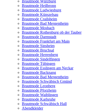
Brautmode Würzburg
Brautmode Heilbronn
Brautmode Ludwigsburg
Brautmode Künszelsau
Brautmode Crailsheim
Brautmode Bad Mergentheim
Brautmode Mosbach
Brautmode Rothenburg ob der Tauber
Brautmode Darmstadt
Brautmode Frankfurt am Main
Brautmode Sinsheim
Brautmode Bruchsal
Brautmode Herrenberg
Brautmode Sindelfingen
Brautmode Tübingen
Brautmode Esslingen am Neckar
Brautmode Backnang
Brautmode Bad Mergentheim
Brautmode Schwäbisch Gmünd
Brautmode Leonberg
Brautmode Pforzheim
Brautmode Waiblingen
Brautmode Karlsruhe
Brautmode Schwäbisch Hall
Abendkleider