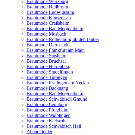
Brautmode Würzburg
Brautmode Heilbronn
Brautmode Ludwigsburg
Brautmode Künszelsau
Brautmode Crailsheim
Brautmode Bad Mergentheim
Brautmode Mosbach
Brautmode Rothenburg ob der Tauber
Brautmode Darmstadt
Brautmode Frankfurt am Main
Brautmode Sinsheim
Brautmode Bruchsal
Brautmode Herrenberg
Brautmode Sindelfingen
Brautmode Tübingen
Brautmode Esslingen am Neckar
Brautmode Backnang
Brautmode Bad Mergentheim
Brautmode Schwäbisch Gmünd
Brautmode Leonberg
Brautmode Pforzheim
Brautmode Waiblingen
Brautmode Karlsruhe
Brautmode Schwäbisch Hall
Abendkleider