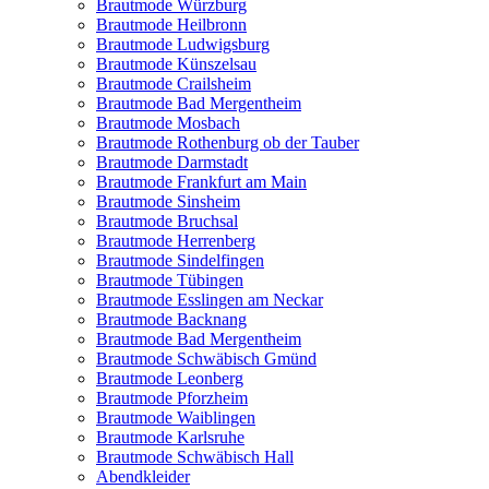
Brautmode Würzburg
Brautmode Heilbronn
Brautmode Ludwigsburg
Brautmode Künszelsau
Brautmode Crailsheim
Brautmode Bad Mergentheim
Brautmode Mosbach
Brautmode Rothenburg ob der Tauber
Brautmode Darmstadt
Brautmode Frankfurt am Main
Brautmode Sinsheim
Brautmode Bruchsal
Brautmode Herrenberg
Brautmode Sindelfingen
Brautmode Tübingen
Brautmode Esslingen am Neckar
Brautmode Backnang
Brautmode Bad Mergentheim
Brautmode Schwäbisch Gmünd
Brautmode Leonberg
Brautmode Pforzheim
Brautmode Waiblingen
Brautmode Karlsruhe
Brautmode Schwäbisch Hall
Abendkleider