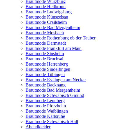
Brautmode Würzburg
Brautmode Heilbronn
Brautmode Ludwigsburg
Brautmode Künszelsau
Brautmode Crailsheim
Brautmode Bad Mergentheim
Brautmode Mosbach
Brautmode Rothenburg ob der Tauber
Brautmode Darmstadt
Brautmode Frankfurt am Main
Brautmode Sinsheim
Brautmode Bruchsal
Brautmode Herrenberg
Brautmode Sindelfingen
Brautmode Tübingen
Brautmode Esslingen am Neckar
Brautmode Backnang
Brautmode Bad Mergentheim
Brautmode Schwäbisch Gmünd
Brautmode Leonberg
Brautmode Pforzheim
Brautmode Waiblingen
Brautmode Karlsruhe
Brautmode Schwäbisch Hall
Abendkleider