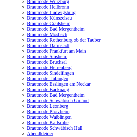
Brautmode Würzburg
Brautmode Heilbronn
Brautmode Ludwigsburg
Brautmode Künszelsau
Brautmode Crailsheim
Brautmode Bad Mergentheim
Brautmode Mosbach
Brautmode Rothenburg ob der Tauber
Brautmode Darmstadt
Brautmode Frankfurt am Main
Brautmode Sinsheim
Brautmode Bruchsal
Brautmode Herrenberg
Brautmode Sindelfingen
Brautmode Tübingen
Brautmode Esslingen am Neckar
Brautmode Backnang
Brautmode Bad Mergentheim
Brautmode Schwäbisch Gmünd
Brautmode Leonberg
Brautmode Pforzheim
Brautmode Waiblingen
Brautmode Karlsruhe
Brautmode Schwäbisch Hall
Abendkleider