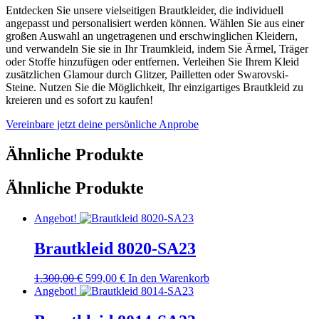
Entdecken Sie unsere vielseitigen Brautkleider, die individuell
angepasst und personalisiert werden können. Wählen Sie aus einer
großen Auswahl an ungetragenen und erschwinglichen Kleidern,
und verwandeln Sie sie in Ihr Traumkleid, indem Sie Ärmel, Träger
oder Stoffe hinzufügen oder entfernen. Verleihen Sie Ihrem Kleid
zusätzlichen Glamour durch Glitzer, Pailletten oder Swarovski-
Steine. Nutzen Sie die Möglichkeit, Ihr einzigartiges Brautkleid zu
kreieren und es sofort zu kaufen!
Vereinbare jetzt deine persönliche Anprobe
Ähnliche Produkte
Ähnliche Produkte
Angebot!
Brautkleid 8020-SA23
Ursprünglicher
Aktueller
1.300,00
€
599,00
€
In den Warenkorb
Preis
Preis
Angebot!
war:
ist:
1.300,00 €
599,00 €.