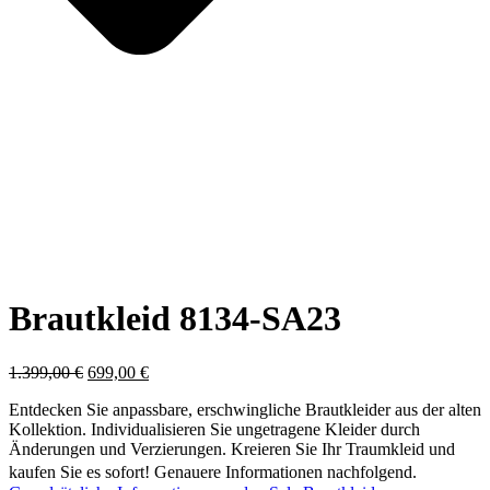
Brautkleid 8134-SA23
Ursprünglicher
Aktueller
1.399,00
€
699,00
€
Preis
Preis
Entdecken Sie anpassbare, erschwingliche Brautkleider aus der alten
war:
ist:
Kollektion. Individualisieren Sie ungetragene Kleider durch
1.399,00 €
699,00 €.
Änderungen und Verzierungen. Kreieren Sie Ihr Traumkleid und
kaufen Sie es sofort! Genauere Informationen nachfolgend.