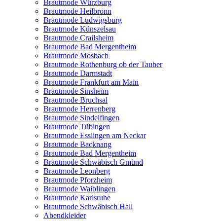
Brautmode Würzburg
Brautmode Heilbronn
Brautmode Ludwigsburg
Brautmode Künszelsau
Brautmode Crailsheim
Brautmode Bad Mergentheim
Brautmode Mosbach
Brautmode Rothenburg ob der Tauber
Brautmode Darmstadt
Brautmode Frankfurt am Main
Brautmode Sinsheim
Brautmode Bruchsal
Brautmode Herrenberg
Brautmode Sindelfingen
Brautmode Tübingen
Brautmode Esslingen am Neckar
Brautmode Backnang
Brautmode Bad Mergentheim
Brautmode Schwäbisch Gmünd
Brautmode Leonberg
Brautmode Pforzheim
Brautmode Waiblingen
Brautmode Karlsruhe
Brautmode Schwäbisch Hall
Abendkleider