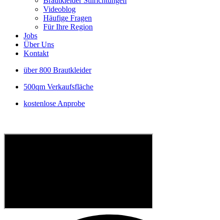
Brautkleider Stilrichtungen
Videoblog
Häufige Fragen
Für Ihre Region
Jobs
Über Uns
Kontakt
über 800 Brautkleider
500qm Verkaufsfläche
kostenlose Anprobe
P